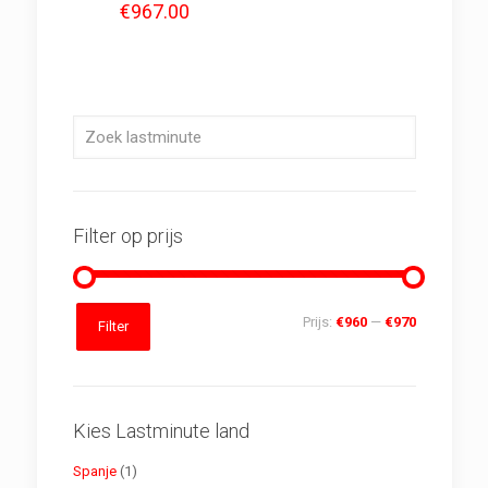
€
967.00
Filter op prijs
Min.
Max.
Prijs:
€960
—
€970
Filter
prijs
prijs
Kies Lastminute land
Spanje
(1)