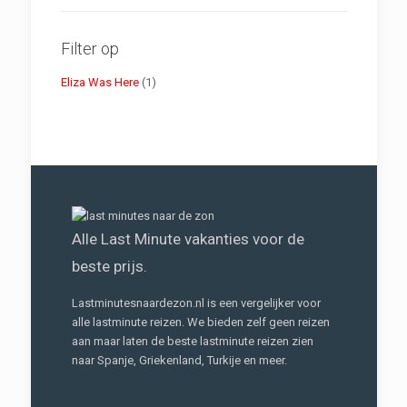
Filter op
Eliza Was Here
(1)
Alle Last Minute vakanties voor de
beste prijs.
Lastminutesnaardezon.nl is een vergelijker voor
alle lastminute reizen. We bieden zelf geen reizen
aan maar laten de beste lastminute reizen zien
naar Spanje, Griekenland, Turkije en meer.