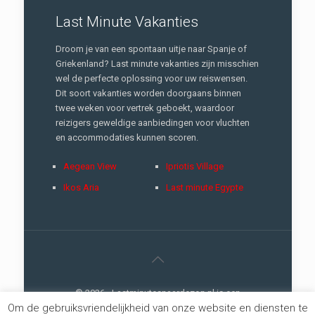
Last Minute Vakanties
Droom je van een spontaan uitje naar Spanje of
Griekenland? Last minute vakanties zijn misschien
wel de perfecte oplossing voor uw reiswensen.
Dit soort vakanties worden doorgaans binnen
twee weken voor vertrek geboekt, waardoor
reizigers geweldige aanbiedingen voor vluchten
en accommodaties kunnen scoren.
Aegean View
Ipriotis Village
Ikos Aria
Last minute Egypte
© 2026 - Lastminutesnaardezon.nl is een
Om de gebruiksvriendelijkheid van onze website en diensten te
://creativemarketing
concept |
Privacy