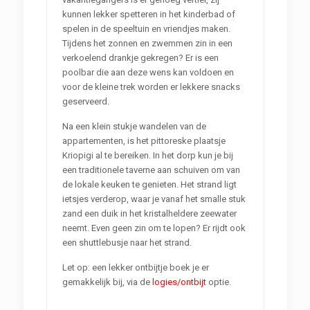
kunnen lekker spetteren in het kinderbad of
spelen in de speeltuin en vriendjes maken.
Tijdens het zonnen en zwemmen zin in een
verkoelend drankje gekregen? Er is een
poolbar die aan deze wens kan voldoen en
voor de kleine trek worden er lekkere snacks
geserveerd.
Na een klein stukje wandelen van de
appartementen, is het pittoreske plaatsje
Kriopigi al te bereiken. In het dorp kun je bij
een traditionele taverne aan schuiven om van
de lokale keuken te genieten. Het strand ligt
ietsjes verderop, waar je vanaf het smalle stuk
zand een duik in het kristalheldere zeewater
neemt. Even geen zin om te lopen? Er rijdt ook
een shuttlebusje naar het strand.
Let op: een lekker ontbijtje boek je er
gemakkelijk bij, via de
logies/ontbijt
optie.