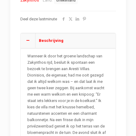
Zakynthos
Land:
Griekenland
Deel deze lastminute
Beschrijving
Wanneer ik door het groene landschap van
Zakynthos rijd, besluit ik spontaan een
bezoek te brengen aan Aresti Villas.
Dionisios, de eigenaar, had me ooit gezegd
dat ik altijd welkom was – en dat laat ik me
geen twee keer zeggen. Bij aankomst wacht
me een warm welkom en een knipoog: “Er
staat iets lekkers voor je in de koelkast.” Ik
kies de villa met het knusse hemelbed,
natuurstenen accenten en een charmant
balkonnetje. Na een frisse duik in mijn
privézwembad geniet ik op het terras van de
bloemenpracht in de tuin. De avond sluit ik af