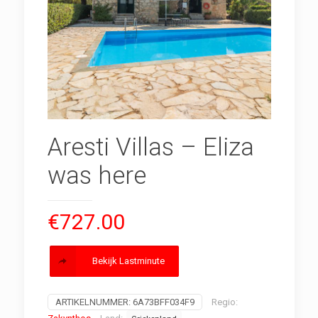
Aresti Villas – Eliza
was here
€
727.00
Bekijk Lastminute
ARTIKELNUMMER:
6A73BFF034F9
Regio: