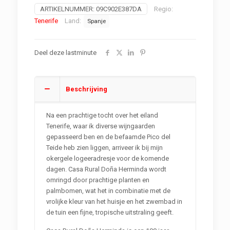
ARTIKELNUMMER:
09C902E387DA
Regio:
Tenerife
Land:
Spanje
Deel deze lastminute
Beschrijving
Na een prachtige tocht over het eiland
Tenerife, waar ik diverse wijngaarden
gepasseerd ben en de befaamde Pico del
Teide heb zien liggen, arriveer ik bij mijn
okergele logeeradresje voor de komende
dagen. Casa Rural Doña Herminda wordt
omringd door prachtige planten en
palmbomen, wat het in combinatie met de
vrolijke kleur van het huisje en het zwembad in
de tuin een fijne, tropische uitstraling geeft.