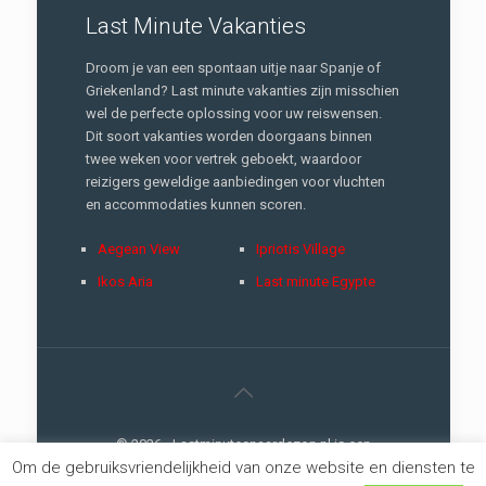
Last Minute Vakanties
Droom je van een spontaan uitje naar Spanje of
Griekenland? Last minute vakanties zijn misschien
wel de perfecte oplossing voor uw reiswensen.
Dit soort vakanties worden doorgaans binnen
twee weken voor vertrek geboekt, waardoor
reizigers geweldige aanbiedingen voor vluchten
en accommodaties kunnen scoren.
Aegean View
Ipriotis Village
Ikos Aria
Last minute Egypte
© 2026 - Lastminutesnaardezon.nl is een
Om de gebruiksvriendelijkheid van onze website en diensten te
://creativemarketing
concept |
Privacy