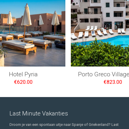
Hotel Pyria
Porto Greco Villag
€
620.00
€
823.00
Last Minute Vakanties
Droom je van een spontaan uitje naar Spanje of Griekenland? Last