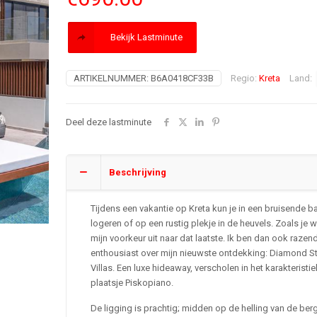
Bekijk Lastminute
ARTIKELNUMMER:
B6A0418CF33B
Regio:
Kreta
Land:
Deel deze lastminute
Beschrijving
Tijdens een vakantie op Kreta kun je in een bruisende b
logeren of op een rustig plekje in de heuvels. Zoals je 
mijn voorkeur uit naar dat laatste. Ik ben dan ook razen
enthousiast over mijn nieuwste ontdekking: Diamond S
Villas. Een luxe hideaway, verscholen in het karakteristi
plaatsje Piskopiano.
De ligging is prachtig; midden op de helling van de ber