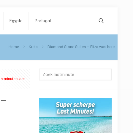
Egypte
Portugal
Home
Kreta
Diamond Stone Suites – Eliza was here
astminutes zien
 –