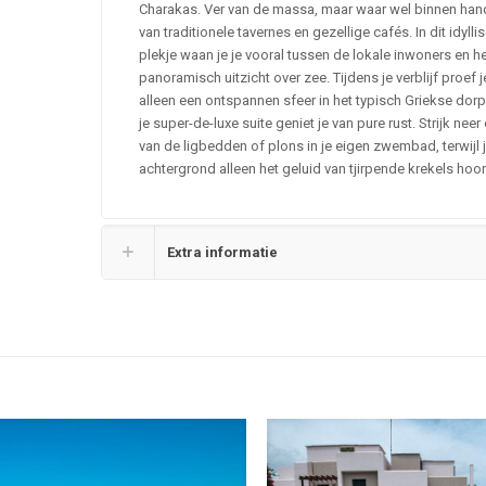
Charakas. Ver van de massa, maar waar wel binnen han
van traditionele tavernes en gezellige cafés. In dit idylli
plekje waan je je vooral tussen de lokale inwoners en h
panoramisch uitzicht over zee. Tijdens je verblijf proef j
alleen een ontspannen sfeer in het typisch Griekse dorp
je super-de-luxe suite geniet je van pure rust. Strijk nee
van de ligbedden of plons in je eigen zwembad, terwijl 
achtergrond alleen het geluid van tjirpende krekels hoo
Extra informatie