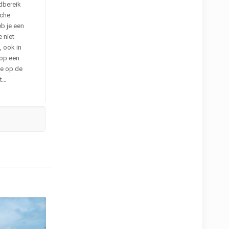
dbereik
sche
eb je een
e niet
, ook in
r op een
je op de
rt…