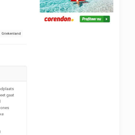
Griekenland
adplaats
weet gaat
d
tones
eke
g