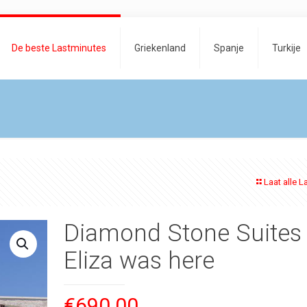
De beste Lastminutes
Griekenland
Spanje
Turkije
Laat alle L
Diamond Stone Suites
Eliza was here
€
690.00