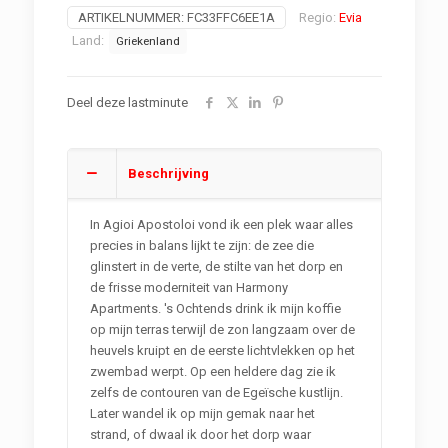
ARTIKELNUMMER:
FC33FFC6EE1A
Regio:
Evia
Land:
Griekenland
Deel deze lastminute
Beschrijving
In Agioi Apostoloi vond ik een plek waar alles
precies in balans lijkt te zijn: de zee die
glinstert in de verte, de stilte van het dorp en
de frisse moderniteit van Harmony
Apartments. 's Ochtends drink ik mijn koffie
op mijn terras terwijl de zon langzaam over de
heuvels kruipt en de eerste lichtvlekken op het
zwembad werpt. Op een heldere dag zie ik
zelfs de contouren van de Egeïsche kustlijn.
Later wandel ik op mijn gemak naar het
strand, of dwaal ik door het dorp waar