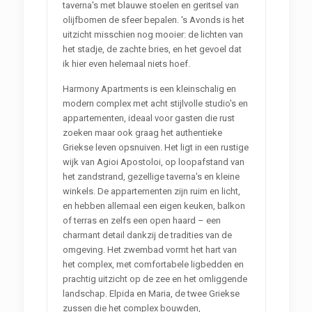
taverna's met blauwe stoelen en geritsel van
olijfbomen de sfeer bepalen. 's Avonds is het
uitzicht misschien nog mooier: de lichten van
het stadje, de zachte bries, en het gevoel dat
ik hier even helemaal niets hoef.
Harmony Apartments is een kleinschalig en
modern complex met acht stijlvolle studio's en
appartementen, ideaal voor gasten die rust
zoeken maar ook graag het authentieke
Griekse leven opsnuiven. Het ligt in een rustige
wijk van Agioi Apostoloi, op loopafstand van
het zandstrand, gezellige taverna's en kleine
winkels. De appartementen zijn ruim en licht,
en hebben allemaal een eigen keuken, balkon
of terras en zelfs een open haard – een
charmant detail dankzij de tradities van de
omgeving. Het zwembad vormt het hart van
het complex, met comfortabele ligbedden en
prachtig uitzicht op de zee en het omliggende
landschap. Elpida en Maria, de twee Griekse
zussen die het complex bouwden,