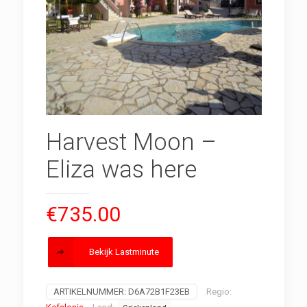
Harvest Moon –
Eliza was here
€
735.00
Bekijk Lastminute
ARTIKELNUMMER:
D6A72B1F23EB
Regio: