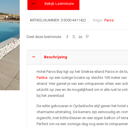
Bekijk Lastminute
ARTIKELNUMMER:
D505D4411422
Regio:
Paros
Deel deze lastminute
Beschrijving
Hotel Paros Bay ligt op het Griekse eiland Paros in de b
Parikia
op een rustige locatie op slechts 100 meter van 
strand. Hier geniet je van een ontspannen sfeer, een sch
uitzicht op zee en de mogelijkheid om in alle rust te o
bij het zwembad.
De witte gebouwen in Cycladische stijl geven het hotel 
charmante uitstraling. De kamers zijn eenvoudig en co
ingericht, met lichte kleuren en een eigen balkon of terr
Perfect om na een zonnige dag nog even te ontspannen