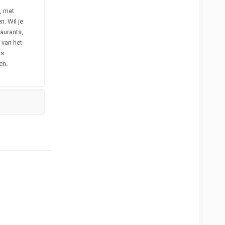
, met
. Wil je
taurants,
 van het
ls
en.