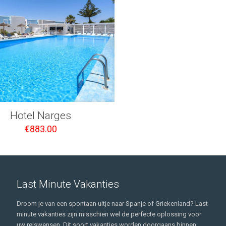
Hotel Narges
€
883.00
Last Minute Vakanties
Droom je van een spontaan uitje naar Spanje of Griekenland? Last
minute vakanties zijn misschien wel de perfecte oplossing voor
uw reiswensen. Dit soort vakanties worden doorgaans binnen