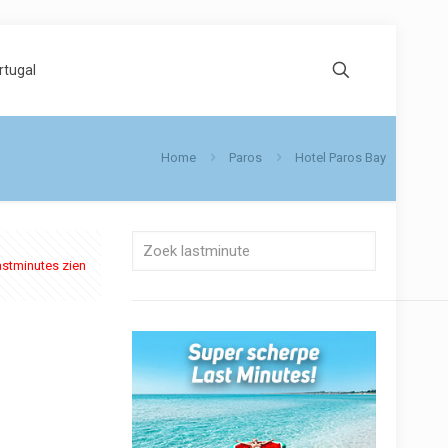
rtugal
Home
Paros
Hotel Paros Bay
astminutes zien