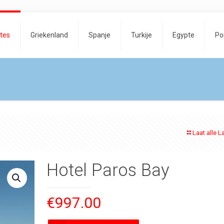
tes
Griekenland
Spanje
Turkije
Egypte
Po
Laat alle L
Hotel Paros Bay
€
997.00