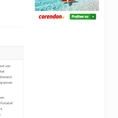
uurt van
het
itterend
ntspannen
een
mfortabel
as.
.