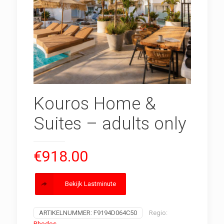
Kouros Home &
Suites – adults only
€
918.00
Bekijk Lastminute
ARTIKELNUMMER:
F9194D064C50
Regio:
Rhodos