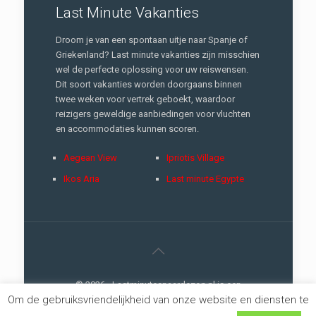
Last Minute Vakanties
Droom je van een spontaan uitje naar Spanje of
Griekenland? Last minute vakanties zijn misschien
wel de perfecte oplossing voor uw reiswensen.
Dit soort vakanties worden doorgaans binnen
twee weken voor vertrek geboekt, waardoor
reizigers geweldige aanbiedingen voor vluchten
en accommodaties kunnen scoren.
Aegean View
Ipriotis Village
Ikos Aria
Last minute Egypte
© 2026 - Lastminutesnaardezon.nl is een
Om de gebruiksvriendelijkheid van onze website en diensten te
://creativemarketing
concept |
Privacy