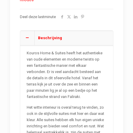
Deel deze lastminute
Beschrijving
Kouros Home & Suites heeft het authentieke
van oude elementen en moderne twists op
een fantastische manier met elkaar
verbonden. Er is veel aandacht besteed aan
de details in dit sfeervolle hotel. Vanaf het
terras kijk je uit over de zee en binnen een
paar minuten lig je al op een bedje op het
fantastische strand van Faliraki.
Het witte interieur is overal terug te vinden, zo
ook in de stijlvolle suites met hier en daar wat
kleur. Alle suites hebben elk hun eigen unieke
inrichting en bieden veel comfort en rust. Wat
helemaal aantrekkelijk is, zijn de suites met