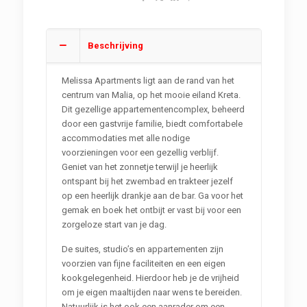
Beschrijving
Melissa Apartments ligt aan de rand van het
centrum van Malia, op het mooie eiland Kreta.
Dit gezellige appartementencomplex, beheerd
door een gastvrije familie, biedt comfortabele
accommodaties met alle nodige
voorzieningen voor een gezellig verblijf.
Geniet van het zonnetje terwijl je heerlijk
ontspant bij het zwembad en trakteer jezelf
op een heerlijk drankje aan de bar. Ga voor het
gemak en boek het ontbijt er vast bij voor een
zorgeloze start van je dag.
De suites, studio’s en appartementen zijn
voorzien van fijne faciliteiten en een eigen
kookgelegenheid. Hierdoor heb je de vrijheid
om je eigen maaltijden naar wens te bereiden.
Natuurlijk is het ook een aanrader om een