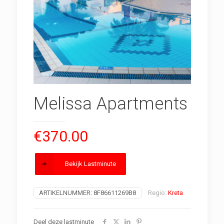
Melissa Apartments
€
370.00
Bekijk Lastminute
ARTIKELNUMMER:
8F86611269B8
Regio:
Kreta
Deel deze lastminute