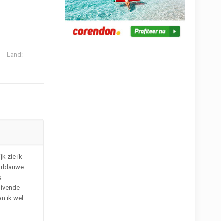
s
Land:
jk zie ik
uurblauwe
s
uivende
an ik wel