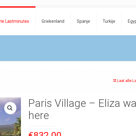
te Lastminutes
Griekenland
Spanje
Turkije
Egy
Laat alle L
Paris Village – Eliza w
here
€
832.00