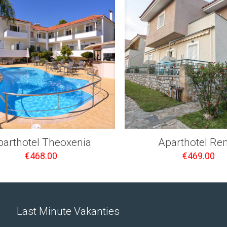
parthotel Theoxenia
Aparthotel Re
€
468.00
€
469.00
Last Minute Vakanties