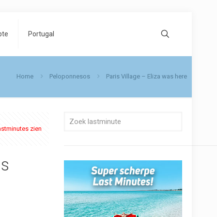
pte
Portugal
Home
Peloponnesos
Paris Village – Eliza was here
astminutes zien
as