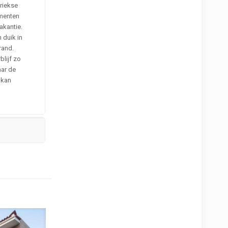
Griekse
ementen
akantie.
 duik in
rand.
lijf zo
aar de
 kan