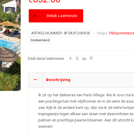
Bekijk Lastminute
ARTIKELNUMMER:
8F5A3F2069CB
Regio:
Peloponneso
Griekenland
Deel deze lastminute
Beschrijving
Ik zit op het dakterras van Paris Village. Als ik voor me ki
een prachtige tuin met olijfbomen en in de verte de az
zee. Kijk ik de andere kant op, dan zie ik de witte huisje
trapsgewijs tegen elkaar aan staan met daaromheen w
palmen en prachtige paarse bloemen. Aan dit uitzicht k
wennen!