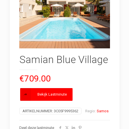
Samian Blue Village
€
709.00
Bekijk Lastminute
ARTIKELNUMMER:
3C05F9995362
Regio:
Samos
Deel deze lastminute