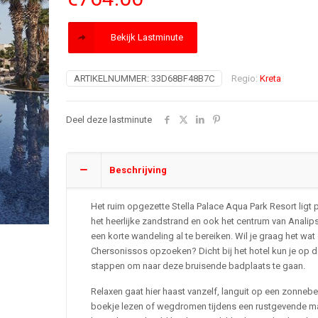
Bekijk Lastminute
ARTIKELNUMMER:
33D68BF48B7C
Regio:
Kreta
Deel deze lastminute
Beschrijving
Het ruim opgezette Stella Palace Aqua Park Resort ligt 
het heerlijke zandstrand en ook het centrum van Analips
een korte wandeling al te bereiken. Wil je graag het wat
Chersonissos opzoeken? Dicht bij het hotel kun je op 
stappen om naar deze bruisende badplaats te gaan.
Relaxen gaat hier haast vanzelf, languit op een zonneb
boekje lezen of wegdromen tijdens een rustgevende 