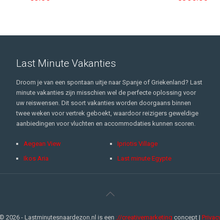
Last Minute Vakanties
Droom je van een spontaan uitje naar Spanje of Griekenland? Last
minute vakanties zijn misschien wel de perfecte oplossing voor
uw reiswensen. Dit soort vakanties worden doorgaans binnen
twee weken voor vertrek geboekt, waardoor reizigers geweldige
aanbiedingen voor vluchten en accommodaties kunnen scoren.
Aegean View
Ipriotis Village
Ikos Aria
Last minute Egypte
© 2026 - Lastminutesnaardezon.nl is een
://creativemarketing
concept |
Privac