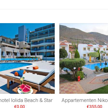
otel Iolida Beach & Star
Appartementen Nikol
€
0.00
€
355.00