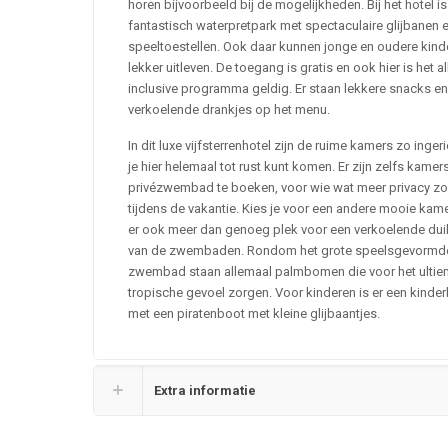
horen bijvoorbeeld bij de mogelijkheden. Bij het hotel is
fantastisch waterpretpark met spectaculaire glijbanen 
speeltoestellen. Ook daar kunnen jonge en oudere kind
lekker uitleven. De toegang is gratis en ook hier is het al
inclusive programma geldig. Er staan lekkere snacks e
verkoelende drankjes op het menu.
In dit luxe vijfsterrenhotel zijn de ruime kamers zo ingeri
je hier helemaal tot rust kunt komen. Er zijn zelfs kame
privézwembad te boeken, voor wie wat meer privacy zo
tijdens de vakantie. Kies je voor een andere mooie kam
er ook meer dan genoeg plek voor een verkoelende duik
van de zwembaden. Rondom het grote speelsgevormd
zwembad staan allemaal palmbomen die voor het ulti
tropische gevoel zorgen. Voor kinderen is er een kinde
met een piratenboot met kleine glijbaantjes.
Extra informatie