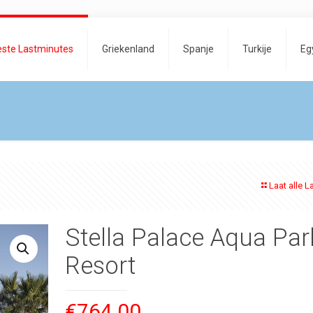
este Lastminutes
Griekenland
Spanje
Turkije
Eg
Laat alle L
Stella Palace Aqua Par
Resort
€
764.00