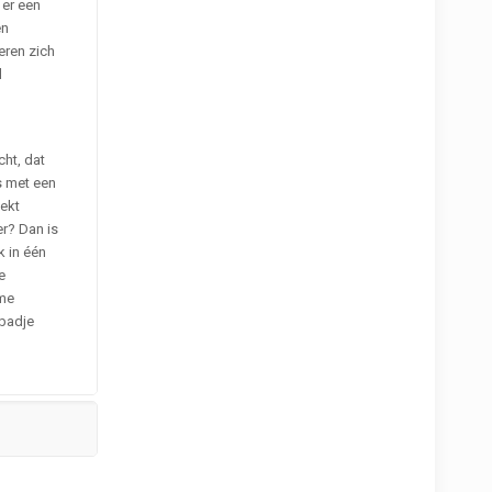
 er een
en
eren zich
l
n
cht, dat
rs met een
ekt
er? Dan is
 in één
e
eme
rbadje