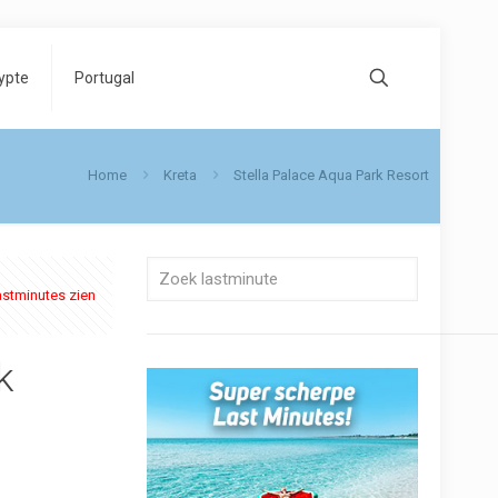
ypte
Portugal
Home
Kreta
Stella Palace Aqua Park Resort
astminutes zien
k