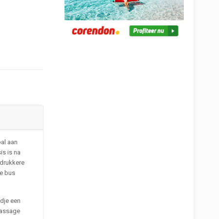
pal aan
is is na
 drukkere
de bus
edje een
massage