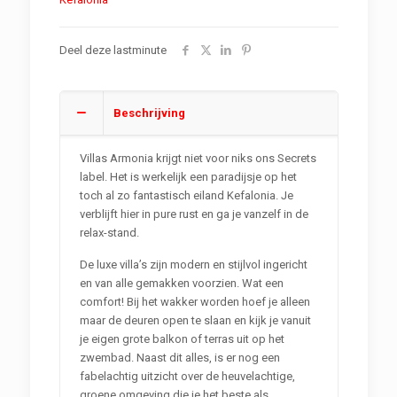
Deel deze lastminute
Beschrijving
Villas Armonia krijgt niet voor niks ons Secrets
label. Het is werkelijk een paradijsje op het
toch al zo fantastisch eiland Kefalonia. Je
verblijft hier in pure rust en ga je vanzelf in de
relax-stand.
De luxe villa’s zijn modern en stijlvol ingericht
en van alle gemakken voorzien. Wat een
comfort! Bij het wakker worden hoef je alleen
maar de deuren open te slaan en kijk je vanuit
je eigen grote balkon of terras uit op het
zwembad. Naast dit alles, is er nog een
fabelachtig uitzicht over de heuvelachtige,
groene omgeving die je het beste als