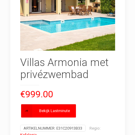
Villas Armonia met
privézwembad
€
999.00
Bekijk Lastminute
ARTIKELNUMMER:
E31C20913B33
Regio:
Kefalonia