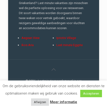
Griekenland? Last minute vakanties zijn misschien
wel de perfecte oplossing voor uw reiswensen.
Dit soort vakanties worden doorgaans binnen
twee weken voor vertrek geboekt, waardoor
reizigers geweldige aanbiedingen voor vluchten
en accommodaties kunnen scoren.
Aegean View
Ipriotis Village
Ikos Aria
Last minute Egypte
© 2026 - Lastminutesnaardezon.nl is een
Om de gebruiksvriendelijkheid van onze website en diensten te
://creativemarketing
concept |
Privacy
optimaliseren maken wij gebruik van cookies.
Accepteren
Meer informatie
Afwijzen